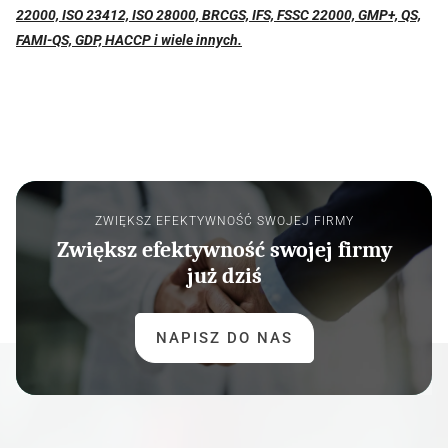
22000, ISO 23412, ISO 28000, BRCGS, IFS, FSSC 22000, GMP+, QS,
FAMI-QS, GDP, HACCP i wiele innych.
ZWIĘKSZ EFEKTYWNOŚĆ SWOJEJ FIRMY
Zwiększ efektywność swojej firmy
już dziś
NAPISZ DO NAS