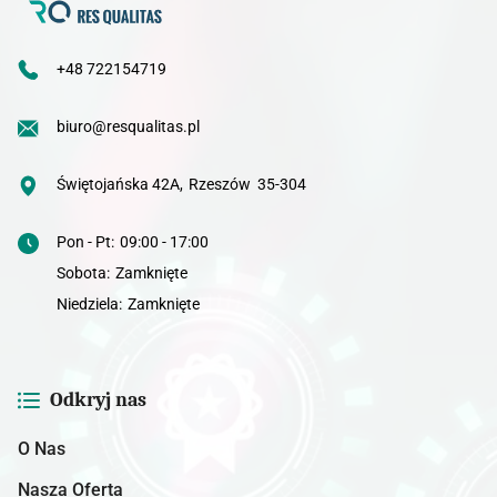
+48 722154719
biuro@resqualitas.pl
Świętojańska 42A
,
Rzeszów
35-304
Pon - Pt
:
09:00 - 17:00
Sobota
:
Zamknięte
Niedziela
:
Zamknięte
Odkryj nas
O Nas
Nasza Oferta