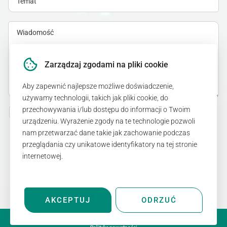
Zarządzaj zgodami na pliki cookie
Aby zapewnić najlepsze możliwe doświadczenie,
używamy technologii, takich jak pliki cookie, do
przechowywania i/lub dostępu do informacji o Twoim
Akceptuję
politykę prywatności
.
urządzeniu. Wyrażenie zgody na te technologie pozwoli
nam przetwarzać dane takie jak zachowanie podczas
przeglądania czy unikatowe identyfikatory na tej stronie
WYŚLIJ WIADOMOŚĆ
internetowej.
AKCEPTUJ
ODRZUĆ
© _now by cyber_Folks. Wszelkie prawa zastrzeżone