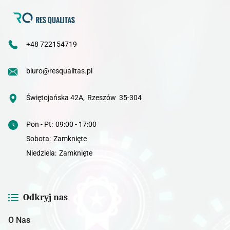
+48 722154719
biuro@resqualitas.pl
Świętojańska 42A
,
Rzeszów
35-304
Pon - Pt
:
09:00 - 17:00
Sobota
:
Zamknięte
Niedziela
:
Zamknięte
Odkryj nas
O Nas